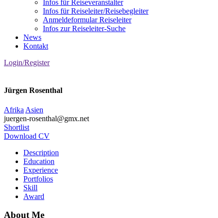
Infos für Reiseveranstalter
Infos für Reiseleiter/Reisebegleiter
Anmeldeformular Reiseleiter
Infos zur Reiseleiter-Suche
News
Kontakt
Login/Register
Jürgen Rosenthal
Afrika
Asien
juergen-rosenthal@gmx.net
Shortlist
Download CV
Description
Education
Experience
Portfolios
Skill
Award
About Me